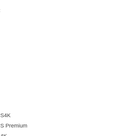
:
BS4K
BS Premium
S4K