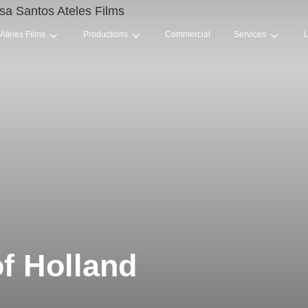
Ateles Films
Productions
Commercial
Services
L
f Holland